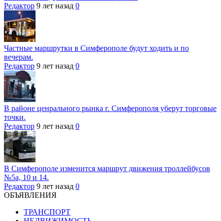
Редактор
9 лет назад
0
Частные маршрутки в Симферополе будут ходить и по
вечерам.
Редактор
9 лет назад
0
В районе ценрального рынка г. Симферополя уберут торговые
точки.
Редактор
9 лет назад
0
В Симферополе изменится маршрут движения троллейбусов
№5а, 10 и 14.
Редактор
9 лет назад
0
ОБЪЯВЛЕНИЯ
ТРАНСПОРТ
НЕДВИЖИМОСТЬ