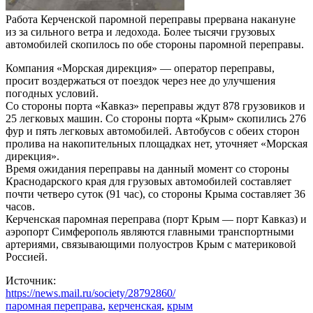
Работа Керченской паромной переправы прервана накануне
из за сильного ветра и ледохода. Более тысячи грузовых
автомобилей скопилось по обе стороны паромной переправы.
Компания «Морская дирекция» — оператор переправы,
просит воздержаться от поездок через нее до улучшения
погодных условий.
Со стороны порта «Кавказ» переправы ждут 878 грузовиков и
25 легковых машин. Со стороны порта «Крым» скопились 276
фур и пять легковых автомобилей. Автобусов с обеих сторон
пролива на накопительных площадках нет, уточняет «Морская
дирекция».
Время ожидания переправы на данный момент со стороны
Краснодарского края для грузовых автомобилей составляет
почти четверо суток (91 час), со стороны Крыма составляет 36
часов.
Керченская паромная переправа (порт Крым — порт Кавказ) и
аэропорт Симферополь являются главными транспортными
артериями, связывающими полуостров Крым с материковой
Россией.
Источник:
https://news.mail.ru/society/28792860/
паромная переправа
,
керченская
,
крым