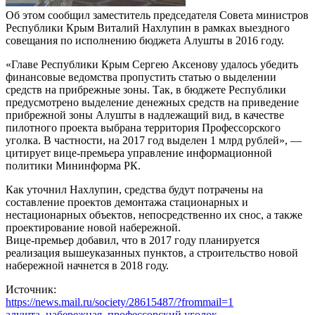
Об этом сообщил заместитель председателя Совета министров
Республики Крым Виталий Нахлупин в рамках выездного
совещания по исполнению бюджета Алушты в 2016 году.
«Главе Республики Крым Сергею Аксенову удалось убедить
финансовые ведомства пропустить статью о выделении
средств на прибрежные зоны. Так, в бюджете Республики
предусмотрено выделение денежных средств на приведение
прибрежной зоны Алушты в надлежащий вид, в качестве
пилотного проекта выбрана территория Профессорского
уголка. В частности, на 2017 год выделен 1 млрд рублей», —
цитирует вице-премьера управление информационной
политики Мининформа РК.
Как уточнил Нахлупин, средства будут потрачены на
составление проектов демонтажа стационарных и
нестационарных объектов, непосредственно их снос, а также
проектирование новой набережной.
Вице-премьер добавил, что в 2017 году планируется
реализация вышеуказанных пунктов, а строительство новой
набережной начнется в 2018 году.
Источник:
https://news.mail.ru/society/28615487/?frommail=1
алушта
,
набережная
,
профессорский уголок