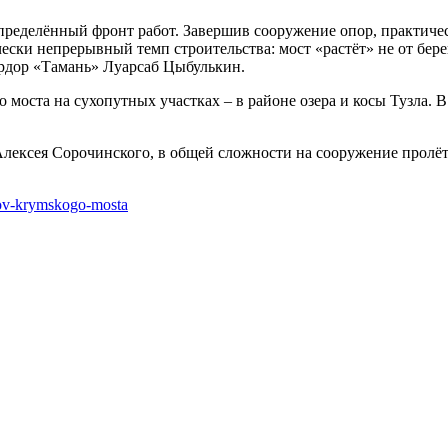
пределённый фронт работ. Завершив сооружение опор, практичес
ски непрерывный темп строительства: мост «растёт» не от берега
прдор «Тамань» Луарсаб Цыбулькин.
о моста на сухопутных участках – в районе озера и косы Тузла.
Алексея Сорочинского, в общей сложности на сооружение пролёт
yotov-krymskogo-mosta