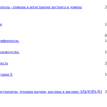
ополь - помощь в регистрации хостинга и домена
2
ки
1
0
имферополе.
1
роизводство.
1
екста
2
егории Е
1
нсультанты, техники выдачи, кассиры в магазин ЭЛЬДОРАДО
2