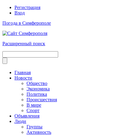
Регистрация
Вход
Погода в Симферополе
Расширенный поиск
Главная
Новости
Общество
Экономика
Политика
Происшествия
В мире
Спорт
Объявления
Люди
Группы
Активность