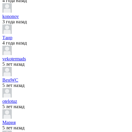
4 года назад
kononov
3 года назад
Таир
4 года назад
vekotermads
5 лет назад
BestWC
5 лет назад
otelotuz
5 лет назад
Мария
5 лет назад